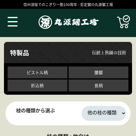
信州須坂でのこぎり一筋100周年 - 剪定鋸の丸源鋸工場
Products
特製品
伝統と熟練の技術
ピストル柄
腰鋸
折込柄
長柄
枝の種類から選ぶ
丸源の技
お買いものガイド
コラム
ブログ