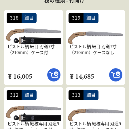
枝の種類 : 竹向け
会社案内
よくある質問
318
細目
319
細目
お問合せ
個人情報保護方針
ピストル柄 細目 刃道7寸
ピストル柄 細目 刃道7寸
（210mm）ケース付
（210mm）ケースなし
¥ 16,005
¥ 14,685
312
細目
313
細目
ピストル柄 細枝専用 刃道9
ピストル柄 細枝専用 刃道9