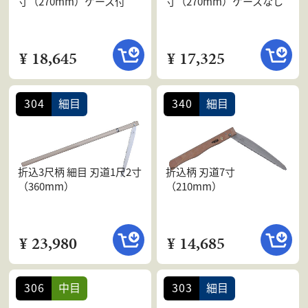
寸（270mm）ケース付
寸（270mm）ケースなし
¥ 18,645
¥ 17,325
304
細目
340
細目
折込3尺柄 細目 刃道1尺2寸
折込柄 刃道7寸
（360mm）
（210mm）
¥ 23,980
¥ 14,685
306
中目
303
細目