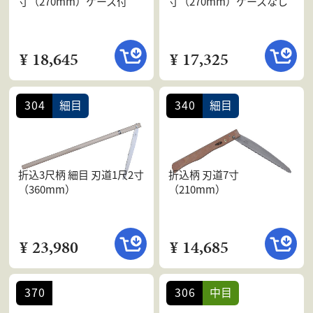
寸（270mm）ケース付
寸（270mm）ケースなし
¥ 18,645
¥ 17,325
304
細目
340
細目
折込3尺柄 細目 刃道1尺2寸
折込柄 刃道7寸
（360mm）
（210mm）
¥ 23,980
¥ 14,685
370
306
中目