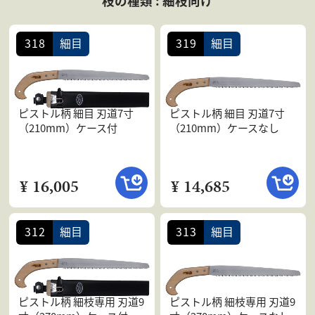
枝の種類 : 細枝向け
会社案内
よくある質問
318
細目
319
細目
お問合せ
個人情報保護方針
ピストル柄 細目 刃道7寸
ピストル柄 細目 刃道7寸
（210mm）ケース付
（210mm）ケースなし
¥ 16,005
¥ 14,685
312
細目
313
細目
ピストル柄 細枝専用 刃道9
ピストル柄 細枝専用 刃道9