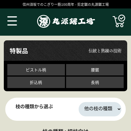
信州須坂でのこぎり一筋100周年 - 剪定鋸の丸源鋸工場
Products
特製品
伝統と熟練の技術
ピストル柄
腰鋸
折込柄
長柄
枝の種類から選ぶ
丸源の技
お買いものガイド
コラム
ブログ