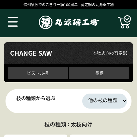
信州須坂でのこぎり一筋100周年 - 剪定鋸の丸源鋸工場
Products
CHANGE SAW
本物志向の剪定鋸
ピストル柄
長柄
枝の種類から選ぶ
丸源の技
お買いものガイド
枝の種類 : 太枝向け
コラム
ブログ