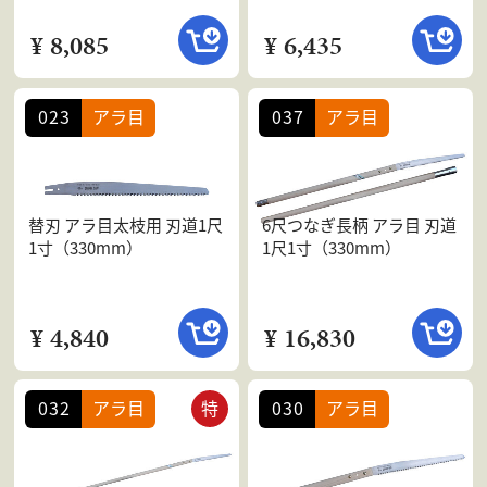
¥ 8,085
¥ 6,435
023
アラ目
037
アラ目
替刃 アラ目太枝用 刃道1尺
6尺つなぎ長柄 アラ目 刃道
1寸（330mm）
1尺1寸（330mm）
¥ 4,840
¥ 16,830
032
アラ目
特
030
アラ目