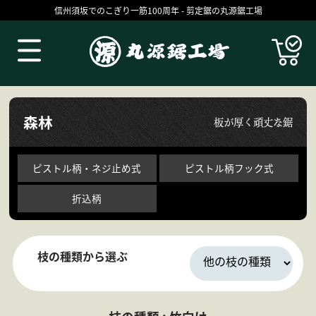
信州須坂でのこぎり一筋100周年 - 剪定鋸の丸源鋸工場
Products
森林
板が厚く頑丈な鋸
ピストル柄・ネジ止め式
ピストル柄フック式
折込柄
枝の種類から選ぶ
丸源の技
お買いものガイド
コラム
ブログ