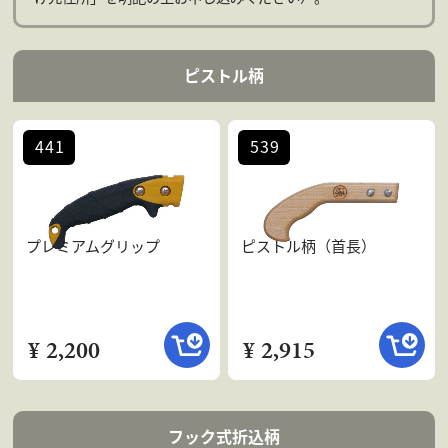
会社案内
よくある質問
ピストル柄
お問合せ
個人情報保護方針
441
539
プレミアムグリップ
ピストル柄（首長）
¥ 2,200
¥ 2,915
フック式折込柄