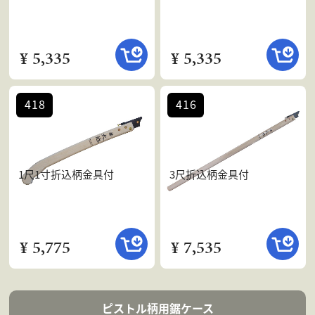
¥ 5,335
¥ 5,335
418
416
1尺1寸折込柄金具付
3尺折込柄金具付
¥ 5,775
¥ 7,535
ピストル柄用鋸ケース