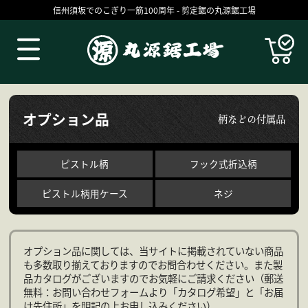
信州須坂でのこぎり一筋100周年 - 剪定鋸の丸源鋸工場
Products
オプション品
柄などの付属品
ピストル柄
フック式折込柄
ピストル柄用ケース
ネジ
オプション品に関しては、当サイトに掲載されていない商品
も多数取り揃えておりますのでお問合わせください。また製
丸源の技
お買いものガイド
品カタログがございますのでお気軽にご請求ください（郵送
無料：お問い合わせフォームより「カタログ希望」と「お届
コラム
ブログ
け先住所」を明記の上お申し込みください）。