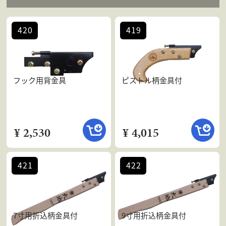
420
419
フック用背金具
ピストル柄金具付
¥ 2,530
¥ 4,015
421
422
7寸用折込柄金具付
9寸用折込柄金具付