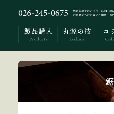
Products
026-245-0675
信州須坂でのこぎり一筋100周年
お電話でもお気軽にご相談・お
製品購入
丸源の技
コ
Products
Technic
Col