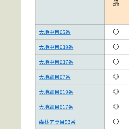
お問合せ
cm
個人情報保護方針
〇
大地中目65番
〇
大地中目639番
〇
大地中目637番
◎
大地細目67番
◎
大地細目619番
◎
大地細目617番
〇
森林アラ目93番