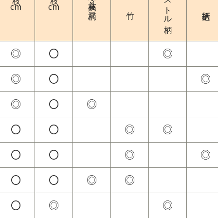
ピストル柄
3
cm
cm
◎
〇
◎
◎
〇
◎
◎
〇
◎
〇
〇
◎
◎
〇
〇
◎
◎
〇
〇
◎
◎
〇
◎
◎