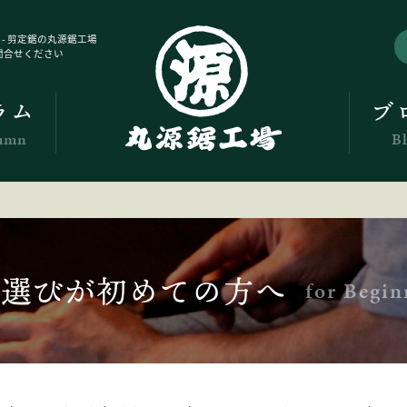
 - 剪定鋸の丸源鋸工場
問合せください
ラム
ブ
umn
B
鋸選びが初めての方へ
for Begin