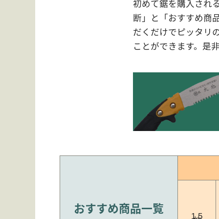
初めて鋸を購入され
断」と「おすすめ商
だくだけでピッタリ
ことができます。是
丸源の技
お買いものガイド
コラム
ブログ
会社案内
おすすめ商品一覧
よくある質問
枝
1.5