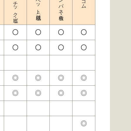
プラスチック・塩ビ
カーペット（絨毯）
コンパネ・合板
ゴム
〇
〇
〇
〇
〇
〇
〇
〇
◎
◎
◎
◎
◎
◎
◎
◎
◎