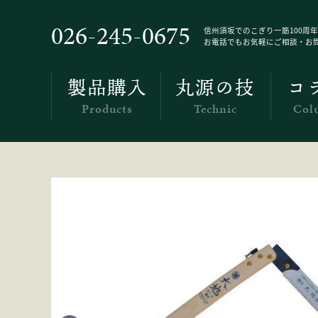
Products
026-245-0675
信州須坂でのこぎり一筋100周年
お電話でもお気軽にご相談・お
製品購入
丸源の技
コ
Products
Technic
Col