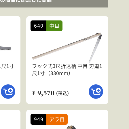
640
中目
1尺1寸
フック式3尺折込柄 中目 刃道1
尺1寸（330mm）
¥ 9,570
（税込）
949
アラ目