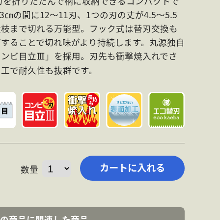
で刃を折りたたんで柄に収納できるコンパクトで
の間に12～11刃、1つの刃の丈が4.5～5.5
太枝まで切れる万能型。フック式は替刃交換も
節することで切れ味がより持続します。丸源独自
コンビ目立
」を採用。刃先も衝撃焼入れでさ
Ⅲ
加工で耐久性も抜群です。
数量
の商品に関連した商品