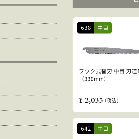
638
中目
フック式替刃 中目 刃道
（330mm）
¥ 2,035
（税込）
642
中目