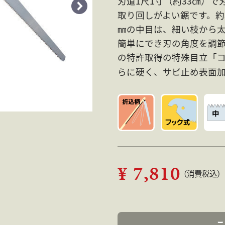
刃道1尺1寸（約33㎝）
取り回しがよい鋸です。約3㎝
㎜の中目は、細い枝から
簡単にでき刃の角度を調
の特許取得の特殊目立「
らに硬く、サビ止め表面
¥ 7,810
（消費税込）
こ