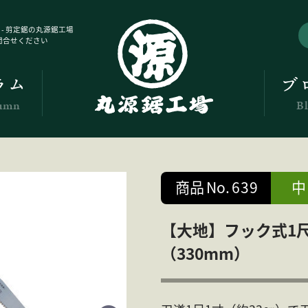
 - 剪定鋸の丸源鋸工場
問合せください
ラム
ブ
umn
B
商品
No.
639
中
【大地】フック式1尺
（330mm）