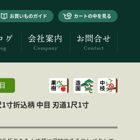
お買いものガイド
カートの中を見る
ログ
会社案内
お問合せ
log
Company
Contact
目
1寸折込柄 中目 刃道1尺1寸