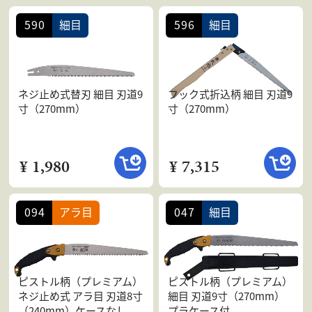
590
細目
596
細目
ネジ止め式替刃 細目 刃道9
フック式折込柄 細目 刃道9
寸（270mm）
寸（270mm）
¥ 1,980
¥ 7,315
094
アラ目
047
細目
ピストル柄（プレミアム）
ピストル柄（プレミアム）
ネジ止め式 アラ目 刃道8寸
細目 刃道9寸（270mm）
（240mm）ケースなし
プラケース付