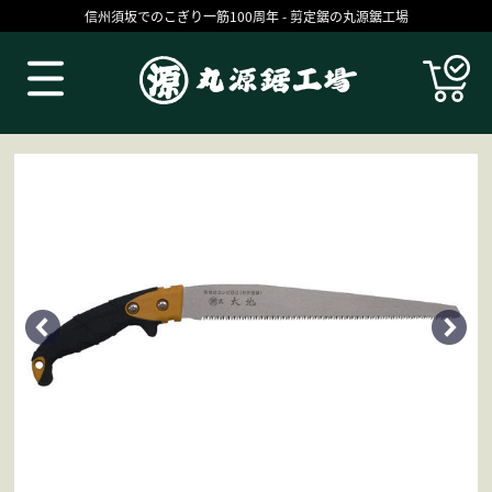
信州須坂でのこぎり一筋100周年 - 剪定鋸の丸源鋸工場
Products
丸源の技
お買いものガイド
コラム
ブログ