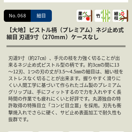
会社案内
よくある質問
No.
068
細目
お問合せ
個人情報保護方針
【大地】ピストル柄（プレミアム）ネジ止め式
細目 刃道9寸（270mm）ケースなし
刃道9寸（約27㎝）、手元の枝を力強く切ることが出
来るネジ止め式ピストル型の柄です。約3㎝の間に13
～12刃、1つの刃の丈が3.5～4.5㎜の細目は、細い枝を
ストレスなく切ることが出来ます。握りやすく滑りに
くい人間工学に基づいて作られたゴム製のプレミアム
グリップは、手にフィットするので力を入れやすく長
時間の作業でも疲れにくいと好評です。丸源独自の特
許取得の特殊目立「コンビ目立
」を採用。刃先も衝
Ⅲ
撃焼入れでさらに硬く、サビ止め表面加工で耐久性も
抜群です。