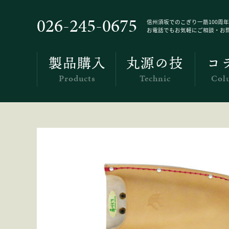
Products
026-245-0675
信州須坂でのこぎり一筋100周年
お電話でもお気軽にご相談・お
製品購入
丸源の技
コ
Products
Technic
Col