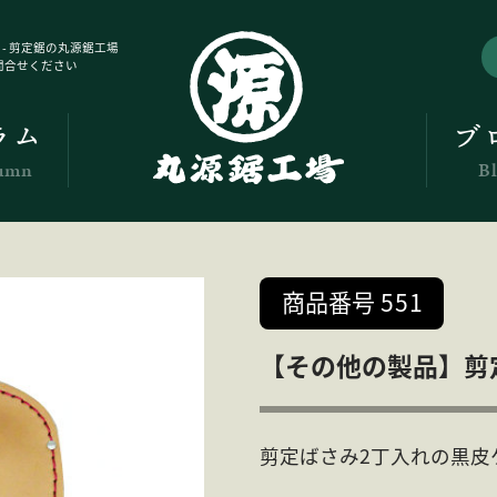
 - 剪定鋸の丸源鋸工場
問合せください
ラム
ブ
umn
B
商品番号
551
【その他の製品】剪定
剪定ばさみ2丁入れの黒皮