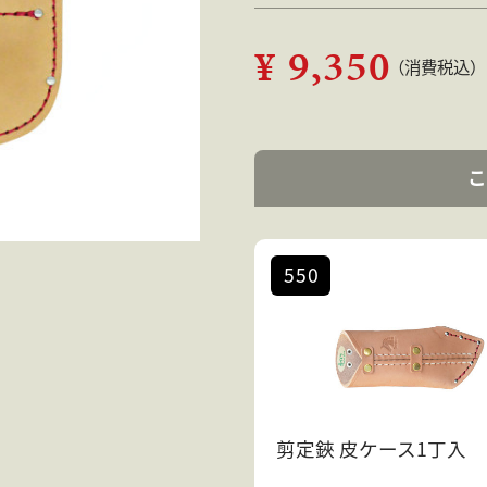
¥ 9,350
（消費税込）
こ
550
剪定鋏 皮ケース1丁入