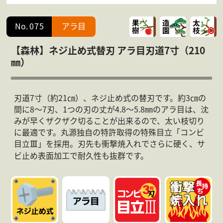
会社案内
よくある質問
No.
075
アラ目
お問合せ
個人情報保護方針
【森林】ネジ止め式替刃 アラ目刃道7寸（210
㎜）
刃道7寸（約21㎝）、ネジ止め式の替刃です。約3㎝の
間に8～7刃、1つの刃の丈が4.8～5.8㎜のアラ目は、沈
みが早くザクザク切ることが出来るので、太い枝切り
に最適です。丸源独自の特許取得の特殊目立「コンビ
目立
」を採用。刃先も衝撃焼入れでさらに硬く、サ
Ⅲ
ビ止め表面加工で耐久性も抜群です。