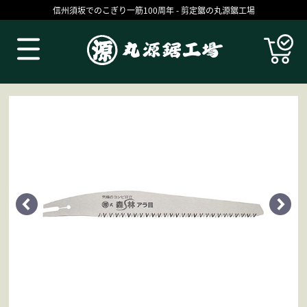
信州須坂でのこぎり一筋100周年 - 剪定鋸の丸源鋸工場
Products
丸源の技
お買いものガイド
コラム
ブログ