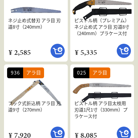
ネジ止め式替刃 アラ目 刃
ピストル柄（プレミアム）
道8寸（240mm）
ネジ止め式 アラ目 刃道8寸
（240mm）プラケース付
¥ 2,585
¥ 5,335
936
アラ目
025
アラ目
フック式折込柄 アラ目 刃
ピストル柄 アラ目太枝用
道9寸（270mm）
刃道1尺1寸（330mm）プ
ラケース付
¥ 7,920
¥ 8,085