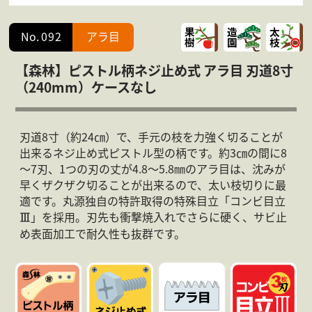
会社案内
よくある質問
No.
092
アラ目
お問合せ
個人情報保護方針
【森林】ピストル柄ネジ止め式 アラ目 刃道8寸
（240mm）ケースなし
刃道8寸（約24㎝）で、手元の枝を力強く切ることが
出来るネジ止め式ピストル型の柄です。約3㎝の間に8
～7刃、1つの刃の丈が4.8～5.8㎜のアラ目は、沈みが
早くザクザク切ることが出来るので、太い枝切りに最
適です。丸源独自の特許取得の特殊目立「コンビ目立
」を採用。刃先も衝撃焼入れでさらに硬く、サビ止
Ⅲ
め表面加工で耐久性も抜群です。