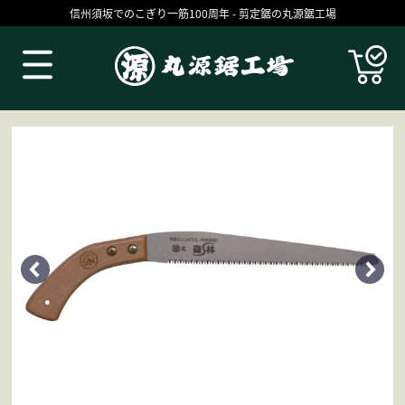
信州須坂でのこぎり一筋100周年 - 剪定鋸の丸源鋸工場
Products
丸源の技
お買いものガイド
コラム
ブログ