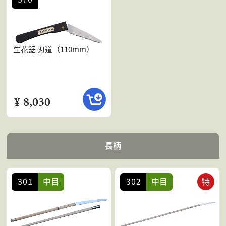
生花鋸 刃道（110mm）
¥ 8,030
長柄
301
中目
302
中目
特