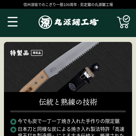
信州須坂でのこぎり一筋100周年 - 剪定鋸の丸源鋸工場
Products
伝統と熟練の技術
丸源の技
お買いものガイド
今でも炭で一丁一丁焼き入れた手作りの限定鋸
日本刀と同様な炭による焼き入れ製法特許「高速
コラム
ブログ
度玉打ち製造鋼」による古き伝統と、厳選された