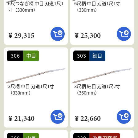
6尺つなぎ柄 中目 刃道1尺1
6尺柄 中目 刃道1尺1寸
寸（330mm）
（330mm）
¥ 29,315
¥ 25,300
306
中目
303
細目
3尺柄 中目 刃道1尺1寸
3尺柄 細目 刃道1尺2寸
（330mm）
（360mm）
¥ 21,340
¥ 22,660
309
中目
330
改良刃窓鋸