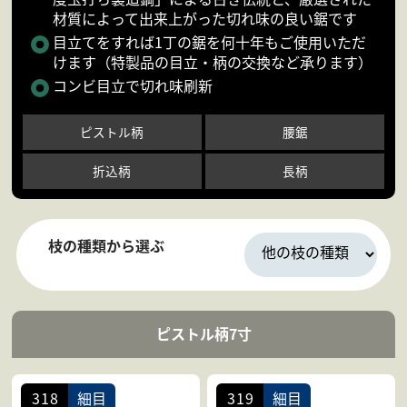
材質によって出来上がった切れ味の良い鋸です
会社案内
よくある質問
目立てをすれば1丁の鋸を何十年もご使用いただ
けます（特製品の目立・柄の交換など承ります）
お問合せ
個人情報保護方針
コンビ目立で切れ味刷新
ピストル柄
腰鋸
折込柄
長柄
枝の種類から選ぶ
ピストル柄7寸
318
細目
319
細目