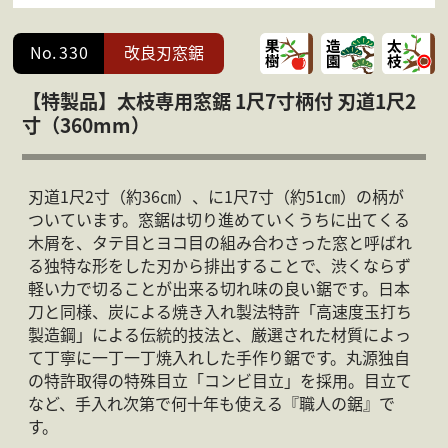
会社案内
よくある質問
No.
330
改良刃窓鋸
お問合せ
個人情報保護方針
【特製品】太枝専用窓鋸 1尺7寸柄付 刃道1尺2
寸（360mm）
刃道1尺2寸（約36㎝）、に1尺7寸（約51㎝）の柄が
ついています。窓鋸は切り進めていくうちに出てくる
木屑を、タテ目とヨコ目の組み合わさった窓と呼ばれ
る独特な形をした刃から排出することで、渋くならず
軽い力で切ることが出来る切れ味の良い鋸です。日本
刀と同様、炭による焼き入れ製法特許「高速度玉打ち
製造鋼」による伝統的技法と、厳選された材質によっ
て丁寧に一丁一丁焼入れした手作り鋸です。丸源独自
の特許取得の特殊目立「コンビ目立」を採用。目立て
など、手入れ次第で何十年も使える『職人の鋸』で
す。