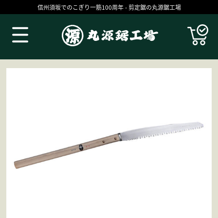
信州須坂でのこぎり一筋100周年 - 剪定鋸の丸源鋸工場
Products
丸源の技
お買いものガイド
コラム
ブログ