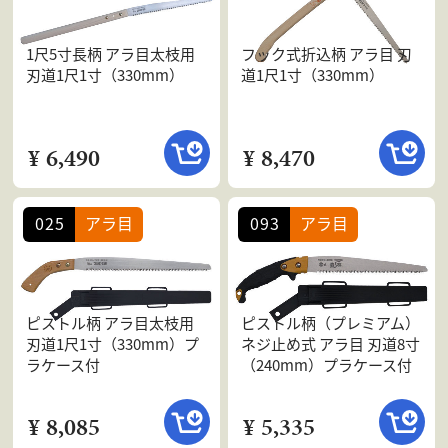
1尺5寸長柄 アラ目太枝用
フック式折込柄 アラ目 刃
刃道1尺1寸（330mm）
道1尺1寸（330mm）
¥ 6,490
¥ 8,470
025
アラ目
093
アラ目
ピストル柄 アラ目太枝用
ピストル柄（プレミアム）
刃道1尺1寸（330mm）プ
ネジ止め式 アラ目 刃道8寸
ラケース付
（240mm）プラケース付
¥ 8,085
¥ 5,335